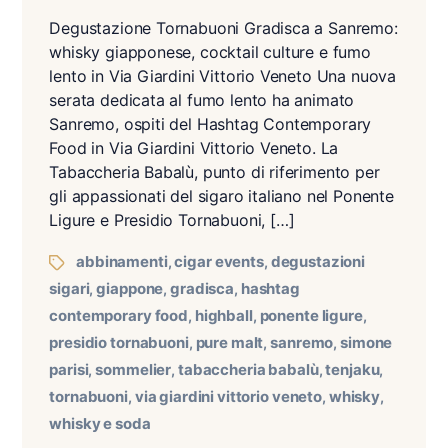
Degustazione Tornabuoni Gradisca a Sanremo:
whisky giapponese, cocktail culture e fumo
lento in Via Giardini Vittorio Veneto Una nuova
serata dedicata al fumo lento ha animato
Sanremo, ospiti del Hashtag Contemporary
Food in Via Giardini Vittorio Veneto. La
Tabaccheria Babalù, punto di riferimento per
gli appassionati del sigaro italiano nel Ponente
Ligure e Presidio Tornabuoni, […]
abbinamenti
cigar events
degustazioni
,
,
sigari
giappone
gradisca
hashtag
,
,
,
contemporary food
highball
ponente ligure
,
,
,
presidio tornabuoni
pure malt
sanremo
simone
,
,
,
parisi
sommelier
tabaccheria babalù
tenjaku
,
,
,
,
tornabuoni
via giardini vittorio veneto
whisky
,
,
,
whisky e soda