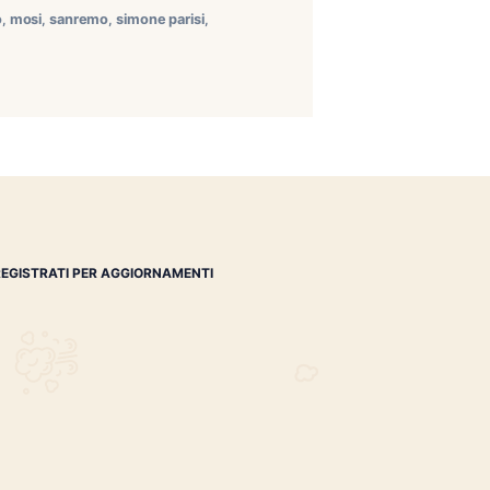
b ha organizzato una seconda serata di tesseramento alla
ge Bar & Tapas di Marco è una splendida terrazza a bordo
italico élite
,
marco gallo
,
mosi
,
sanremo
,
simone parisi
,
iki lounge bar
REGISTRATI PER AGGIORNAMENTI
 (IM)