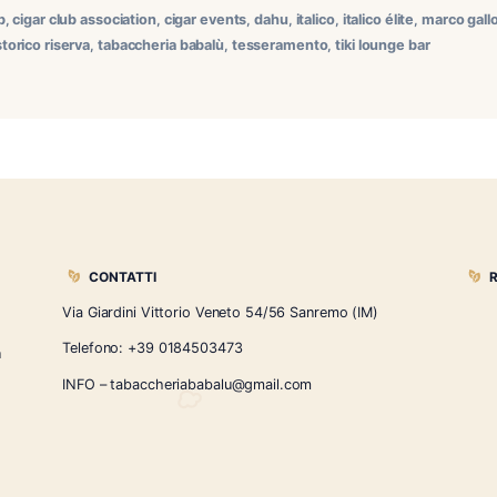
a del locale di un nostro socio, lo Smoky Blinders Cigar Clu
che hanno cominciato a seguirci durante l’anno. Il Tiki Loun
e e servito da un […]
ca
,
cigar club
,
cigar club association
,
cigar events
,
dahu
,
italico
,
onsignore
,
storico riserva
,
tabaccheria babalù
,
tesseramento
,
t
CONTATTI
Via Giardini Vittorio Veneto 54/56 Sanremo
i la nostra