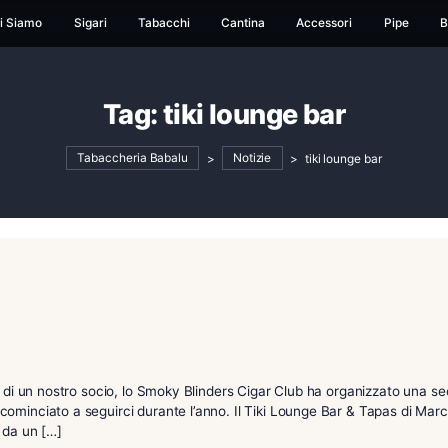
ome
Chi Siamo
Sigari
Tabacchi
Cantina
Ac
Tag:
tiki lounge 
Tabaccheria Babalu
>
Notizie
>
t
ht