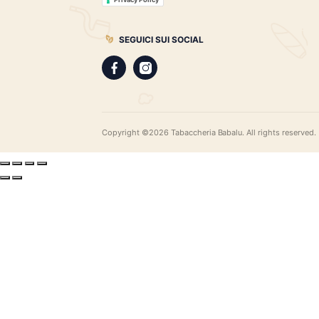
gamma di sigari pregiati, i distillati più r
assortimento di pipe e accessori di qual
LEGAL
Privacy Policy
Privacy Policy
SEGUICI SUI SOCIAL
Copyright ©2026 Tabaccheria Babalu. All righ