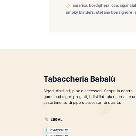
Approfittando dell’apertur
CCA per tutte le persone 
mare, un luogo incantevol
amarica
,
bordighera
,
c
smoky blinders
,
stefano b
Tabaccheria Babalù
Sigari, distillati, pipe e accessori. Scopr