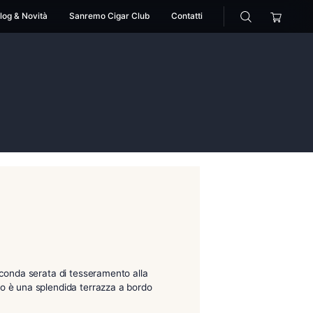
cessori
Pipe
Blog & Novità
Sanremo Cigar Club
bar
iki lounge bar