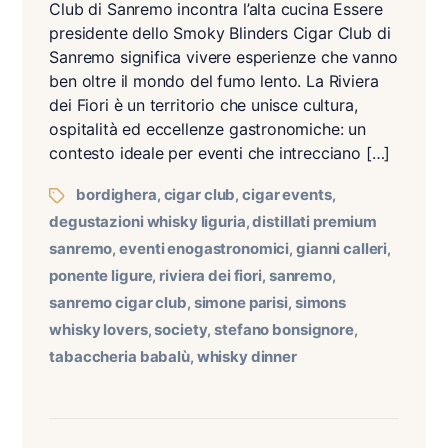
Club di Sanremo incontra l’alta cucina Essere
presidente dello Smoky Blinders Cigar Club di
Sanremo significa vivere esperienze che vanno
ben oltre il mondo del fumo lento. La Riviera
dei Fiori è un territorio che unisce cultura,
ospitalità ed eccellenze gastronomiche: un
contesto ideale per eventi che intrecciano […]
bordighera
cigar club
cigar events
,
,
,
degustazioni whisky liguria
distillati premium
,
sanremo
eventi enogastronomici
gianni calleri
,
,
,
ponente ligure
riviera dei fiori
sanremo
,
,
,
sanremo cigar club
simone parisi
simons
,
,
whisky lovers
society
stefano bonsignore
,
,
,
tabaccheria babalù
whisky dinner
,