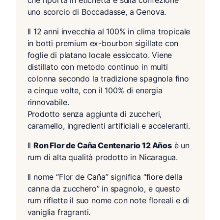
che riporta in etichetta e sulla confezione
uno scorcio di Boccadasse, a Genova.
Il 12 anni invecchia al 100% in clima tropicale
in botti premium ex-bourbon sigillate con
foglie di platano locale essiccato. Viene
distillato con metodo continuo in multi
colonna secondo la tradizione spagnola fino
a cinque volte, con il 100% di energia
rinnovabile.
Prodotto senza aggiunta di zuccheri,
caramello, ingredienti artificiali e acceleranti.
Il
Ron Flor de Caña Centenario 12 Años
è un
rum di alta qualità prodotto in Nicaragua.
Il nome “Flor de Caña” significa “fiore della
canna da zucchero” in spagnolo, e questo
rum riflette il suo nome con note floreali e di
vaniglia fragranti.