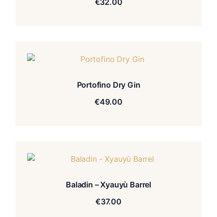
€
32.00
Portofino Dry Gin
€
49.00
Baladin – Xyauyù Barrel
€
37.00