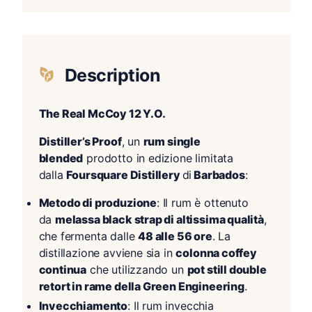
Description
The Real McCoy 12 Y.O.
Distiller’s Proof
, un
rum single
blended
prodotto in edizione limitata
dalla
Foursquare Distillery
di
Barbados
:
Metodo di produzione
: Il rum è ottenuto
da
melassa black strap di altissima qualità
,
che fermenta dalle
48 alle 56 ore
. La
distillazione avviene sia in
colonna coffey
continua
che utilizzando un
pot still double
retort in rame della Green Engineering
.
Invecchiamento
: Il rum invecchia