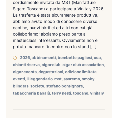
cordialmente invitata da MST (Manifatture
Sigaro Toscano) a partecipare a Vinitaly 2026.
La trasferta è stata sicuramente produttiva,
abbiamo avuto modo di conoscere diverse
cantine, nuovi birrifici ed altri con cui già
collaboriamo; abbiamo preso parte a
masterclass interessanti. Ovviamente non è
potuto mancare l’incontro con lo stand […]
2026
abbinamenti
bombette pugliesi
cca
,
,
,
,
chianti riserva
cigar club
cigar club association
,
,
,
cigar events
degustazioni
edizione limitata
,
,
,
eventi
il leggendario
mst
sanremo
smoky
,
,
,
,
blinders
society
stefano bonsignore
,
,
,
tabaccheria babalù
terry nesti
toscano
vinitaly
,
,
,