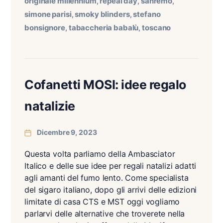
originale millennium
repeal day
sanremo
,
,
,
simone parisi
smoky blinders
stefano
,
,
bonsignore
tabaccheria babalù
toscano
,
,
Cofanetti MOSI: idee regalo
natalizie
Dicembre 9, 2023
Questa volta parliamo della Ambasciator
Italico e delle sue idee per regali natalizi adatti
agli amanti del fumo lento. Come specialista
del sigaro italiano, dopo gli arrivi delle edizioni
limitate di casa CTS e MST oggi vogliamo
parlarvi delle alternative che troverete nella