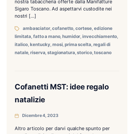
nostra tabaccheria offerte dalla Manifatture
Sigaro Toscano. Ad aspettarvi custodite nei
nostri […]
ambasciator
cofanetto
cortese
edizione
,
,
,
limitata
fatto a mano
humidor
invecchiamento
,
,
,
,
italico
kentucky
mosi
prima scelta
regali di
,
,
,
,
natale
riserva
stagionatura
storico
toscano
,
,
,
,
Cofanetti MST: idee regalo
natalizie
Dicembre 4, 2023
Altro articolo per darvi qualche spunto per