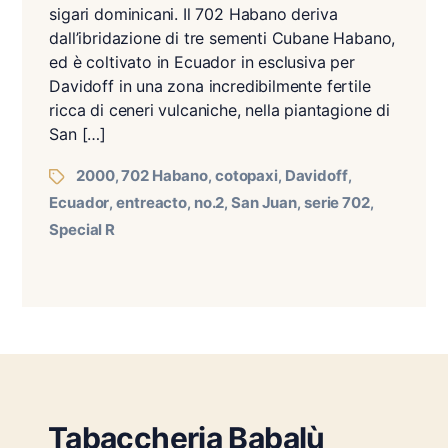
sigari dominicani. Il 702 Habano deriva
dall’ibridazione di tre sementi Cubane Habano,
ed è coltivato in Ecuador in esclusiva per
Davidoff in una zona incredibilmente fertile
ricca di ceneri vulcaniche, nella piantagione di
San […]
2000
702 Habano
cotopaxi
Davidoff
,
,
,
,
Ecuador
entreacto
no.2
San Juan
serie 702
,
,
,
,
,
Special R
Tabaccheria Babalù