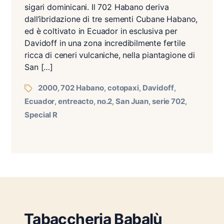
sigari dominicani. Il 702 Habano deriva
dall’ibridazione di tre sementi Cubane Habano,
ed è coltivato in Ecuador in esclusiva per
Davidoff in una zona incredibilmente fertile
ricca di ceneri vulcaniche, nella piantagione di
San […]
2000
702 Habano
cotopaxi
Davidoff
,
,
,
,
Ecuador
entreacto
no.2
San Juan
serie 702
,
,
,
,
,
Special R
Tabaccheria Babalù