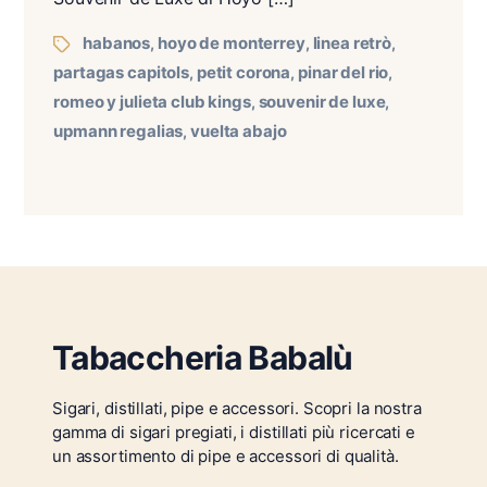
habanos
hoyo de monterrey
linea retrò
,
,
,
partagas capitols
petit corona
pinar del rio
,
,
,
romeo y julieta club kings
souvenir de luxe
,
,
upmann regalias
vuelta abajo
,
Tabaccheria Babalù
Sigari, distillati, pipe e accessori. Scopri la nostra
gamma di sigari pregiati, i distillati più ricercati e
un assortimento di pipe e accessori di qualità.