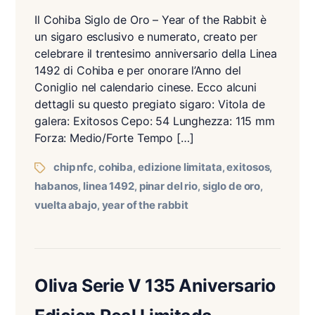
Il Cohiba Siglo de Oro – Year of the Rabbit è
un sigaro esclusivo e numerato, creato per
celebrare il trentesimo anniversario della Linea
1492 di Cohiba e per onorare l’Anno del
Coniglio nel calendario cinese. Ecco alcuni
dettagli su questo pregiato sigaro: Vitola de
galera: Exitosos Cepo: 54 Lunghezza: 115 mm
Forza: Medio/Forte Tempo […]
chip nfc
cohiba
edizione limitata
exitosos
,
,
,
,
habanos
linea 1492
pinar del rio
siglo de oro
,
,
,
,
vuelta abajo
year of the rabbit
,
Oliva Serie V 135 Aniversario