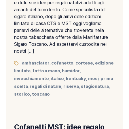
e delle sue idee per regali natalizi adatti agli
amanti del fumo lento. Come specialista del
sigaro italiano, dopo gli arrivi delle edizioni
limitate di casa CTS e MST oggi vogliamo
parlarvi delle alternative che troverete nella
nostra tabaccheria offerte dalla Manifatture
Sigaro Toscano. Ad aspettarvi custodite nei
nostri […]
ambasciator
cofanetto
cortese
edizione
,
,
,
limitata
fatto a mano
humidor
,
,
,
invecchiamento
italico
kentucky
mosi
prima
,
,
,
,
scelta
regali di natale
riserva
stagionatura
,
,
,
,
storico
toscano
,
Cofanetti MST: idee regalo