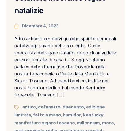
natalizie
Dicembre 4, 2023
Altro articolo per darvi qualche spunto per regali
natalizi agli amanti del fumo lento. Come
specialista del sigaro italiano, dopo gli arrivi delle
edizioni limitate di casa CTS oggi vogliamo
parlarvi delle alternative che troverete nella
nostra tabaccheria offerte dalla Manifatture
Sigaro Toscano. Ad aspettarvi custodite nei
nostri humidor dedicati al mondo Kentucky
troverete: Toscano […]
antico
cofanetto
duecento
edizione
,
,
,
limitata
fatto a mano
humidor
kentucky
,
,
,
,
manifatture sigaro toscano
millennium
moro
,
,
,
mst
originale
pelle
presidente
regali di
,
,
,
,