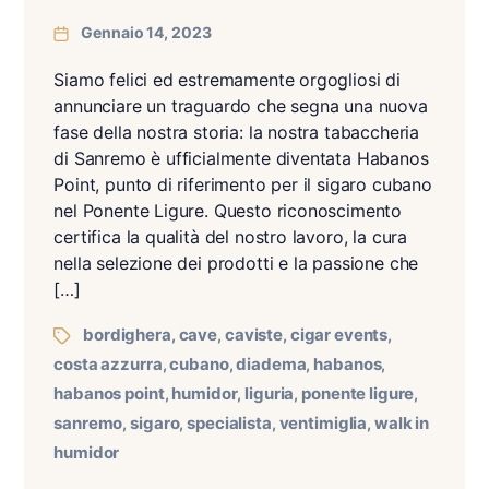
Gennaio 14, 2023
Siamo felici ed estremamente orgogliosi di
annunciare un traguardo che segna una nuova
fase della nostra storia: la nostra tabaccheria
di Sanremo è ufficialmente diventata Habanos
Point, punto di riferimento per il sigaro cubano
nel Ponente Ligure. Questo riconoscimento
certifica la qualità del nostro lavoro, la cura
nella selezione dei prodotti e la passione che
[…]
bordighera
cave
caviste
cigar events
,
,
,
,
costa azzurra
cubano
diadema
habanos
,
,
,
,
habanos point
humidor
liguria
ponente ligure
,
,
,
,
sanremo
sigaro
specialista
ventimiglia
walk in
,
,
,
,
humidor