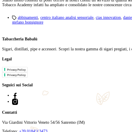
Il 2025 segna una ricorrenza speciale per la Compagnia Toscana Sig
significativa meritava una giornata ricca di eventi, incontri e mo
Tags
2025
,
andrea pichi graziani
,
anniversario
,
cigar events
,
c
academy
,
kentuckyamo
,
long
,
long riserva
,
long xo
,
Mihaela
Foglie d’Autunno 2024
Settembre 22, 2024
Foglie d’Autunno KentuckyAmo 2024: viaggio nella Manifattura C
giornata intensa e ricca, capace di ripagare completamente la lung
Tags
2024
,
andrea pichi graziani
,
cigar events
,
cigar lounge
,
academy
,
kentuckyamo
,
Mihaela Crina Zippilli Bojan
,
perc
Italian Tobacco Academy
Aprile 4, 2023