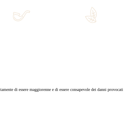
 Daniele Vallesi e Simone Fazio dedicato a tutto ciò che gravita atto
o della degustazione […]
anos point
,
italian tobacco academy
,
liguria
,
pipa
,
sanremo
,
sigari
,
ri di qualità.