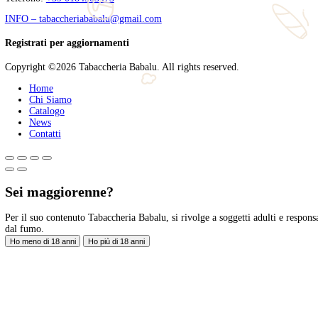
Siamo molto contenti di poter offrire ai nostri clienti un servizio
Tobacco Academy infatti ha ampliato e consolidato le nostre conosc
Tags
abbinamenti
,
centro italiano analisi sensoriale
,
cias inno
stefano bonsignore
Tabaccheria Babalù
Sigari, distillati, pipe e accessori. Scopri la nostra gamma di sigari
Legal
Privacy Policy
Privacy Policy
Seguici sui Social
Facebook
Instagram