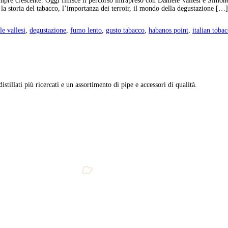
ari: oltre alla tradizionale festa di fine settembre, la manifattura 
menti da ricordare, che hanno reso pienamente giustizia al nostro l
igar lounge
,
cofanetto
,
compagnia toscana sigari
,
cts
,
daniele valles
 Crina Zippilli Bojan
,
presidio tornabuoni
,
sanremo
,
sansepolcro
,
TS e anteprima del Tornabuoni Percorso Torniamo verso Sanremo c
a trasferta verso Sansepolcro, cuore della Compagnia Toscana Sigari
compagnia toscana sigari
,
cts
,
daniele vallesi
,
fatti totalmente a man
orso
,
presidio tornabuoni
,
prodotti con macchinari storici
,
sanremo