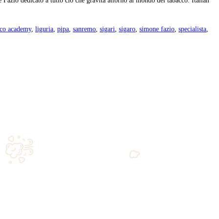
celebra il suo decennale, un traguardo importante per il mondo del s
ungo […]
i
,
decennale
,
fatti totalmente a mano
,
foglie d'autunno
,
gabriele zipp
sbandieratori
,
simone fazio
,
society
,
tabaccheria babalù
,
tornabuoni
arichi di emozioni, novità e contenuti tecnici: Foglie d’Autunn
 e della cultura del fumo lento all’italiana. […]
o
,
foglie d'autunno
,
fumé
,
gabriele zippilli
,
grand cru
,
grand cuvée
,
sansepolcro
,
simone fazio
,
tabaccheria babalù
,
tornabuoni
,
valtiber