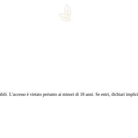
 di qualità sempre crescente. Oggi finisce il percorso intrapreso con
enze circa la storia del tabacco, l’importanza dei terroir, il mond
vation
,
daniele vallesi
,
degustazione
,
fumo lento
,
gusto tabacco
,
hab
 pregiati, i distillati più ricercati e un assortimento di pipe e accesso