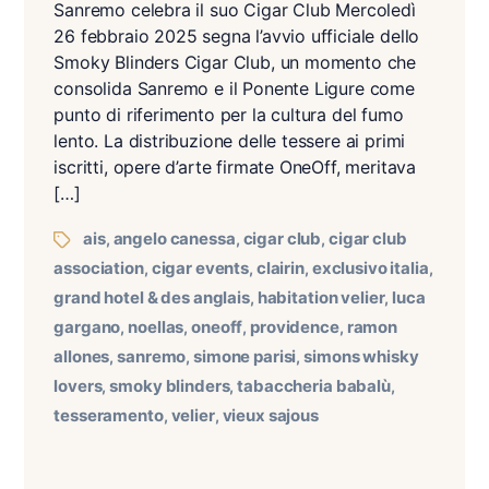
Sanremo celebra il suo Cigar Club Mercoledì
26 febbraio 2025 segna l’avvio ufficiale dello
Smoky Blinders Cigar Club, un momento che
consolida Sanremo e il Ponente Ligure come
punto di riferimento per la cultura del fumo
lento. La distribuzione delle tessere ai primi
iscritti, opere d’arte firmate OneOff, meritava
[…]
ais
angelo canessa
cigar club
cigar club
,
,
,
association
cigar events
clairin
exclusivo italia
,
,
,
,
grand hotel & des anglais
habitation velier
luca
,
,
gargano
noellas
oneoff
providence
ramon
,
,
,
,
allones
sanremo
simone parisi
simons whisky
,
,
,
lovers
smoky blinders
tabaccheria babalù
,
,
,
tesseramento
velier
vieux sajous
,
,