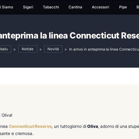
ome
Chi Siamo
Sigari
Tabacchi
Cantina
Ac
ivo in anteprima la linea Conne
baccheria Babalu
>
Notizie
>
Novità
>
In arrivo in ant
 Reserve di Oliva!