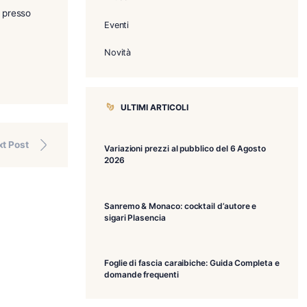
a
, adorno di una stupenda
CATEGORIE
Articoli
ete tutte e tre i moduli presso
Eventi
Novità
accheria babalù
ULTIMI ART
Next Post
Variazioni prezz
2026
Sanremo & Monac