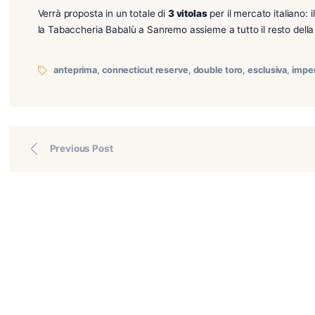
A breve potrete trovare in
anteprima
nella nostra ri
fascia Connecticut Ecuador
che rende questa fuma
Verrà proposta in un totale di
3 vitolas
per il mercato
la Tabaccheria Babalù a Sanremo assieme a tutto il r
anteprima
,
connecticut reserve
,
double toro
,
escl
Previous Post