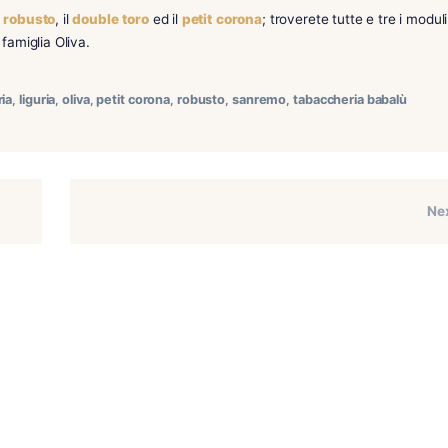
vendita la linea
Connecticut Reserve
, un tuttogiorno di
Oliv
ta interessante e cremosa.
 italiano: il
robusto
, il
double
toro
ed il
petit
corona
; trover
esto della famiglia Oliva.
usiva
,
imperia
,
liguria
,
oliva
,
petit corona
,
robusto
,
sanremo
,
tab