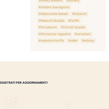
habanos spec
imperia
li
manifatture 
oliva
pier
ponente ligu
sigarette
simons whisk
smoky blinde
stefano bons
tabaccheria 
tabacchi da p
tornabuoni
trinciati per 
variazioni tar