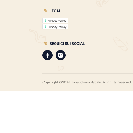
Tabaccheria Babalù
Sigari, distillati, pipe e accessori. Scopr
gamma di sigari pregiati, i distillati più r
assortimento di pipe e accessori di qual
LEGAL
Privacy Policy
Privacy Policy