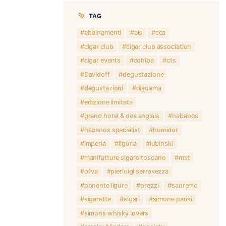
sigari Plasencia
Foglie di fascia
domande freque
TAG
abbinamenti
cigar club
cigar events
Davidoff
degustazioni
edizione limit
grand hotel &