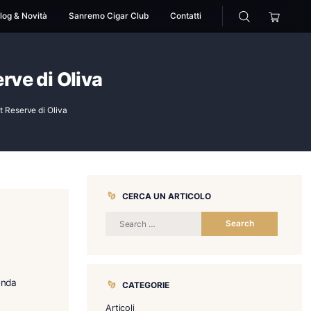
cessori
Pipe
Blog & Novità
Sanremo Cigar Club
cticut Reserve di Oliva
eprima la linea Connecticut Reserve di Oliva
CERCA UN 