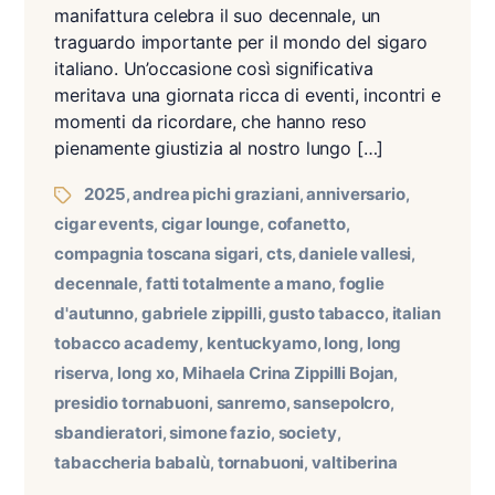
manifattura celebra il suo decennale, un
traguardo importante per il mondo del sigaro
italiano. Un’occasione così significativa
meritava una giornata ricca di eventi, incontri e
momenti da ricordare, che hanno reso
pienamente giustizia al nostro lungo […]
2025
andrea pichi graziani
anniversario
,
,
,
cigar events
cigar lounge
cofanetto
,
,
,
compagnia toscana sigari
cts
daniele vallesi
,
,
,
decennale
fatti totalmente a mano
foglie
,
,
d'autunno
gabriele zippilli
gusto tabacco
italian
,
,
,
tobacco academy
kentuckyamo
long
long
,
,
,
riserva
long xo
Mihaela Crina Zippilli Bojan
,
,
,
presidio tornabuoni
sanremo
sansepolcro
,
,
,
sbandieratori
simone fazio
society
,
,
,
tabaccheria babalù
tornabuoni
valtiberina
,
,