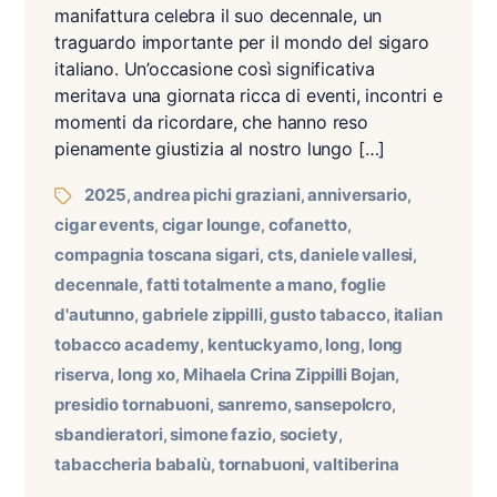
manifattura celebra il suo decennale, un
traguardo importante per il mondo del sigaro
italiano. Un’occasione così significativa
meritava una giornata ricca di eventi, incontri e
momenti da ricordare, che hanno reso
pienamente giustizia al nostro lungo […]
2025
andrea pichi graziani
anniversario
,
,
,
cigar events
cigar lounge
cofanetto
,
,
,
compagnia toscana sigari
cts
daniele vallesi
,
,
,
decennale
fatti totalmente a mano
foglie
,
,
d'autunno
gabriele zippilli
gusto tabacco
italian
,
,
,
tobacco academy
kentuckyamo
long
long
,
,
,
riserva
long xo
Mihaela Crina Zippilli Bojan
,
,
,
presidio tornabuoni
sanremo
sansepolcro
,
,
,
sbandieratori
simone fazio
society
,
,
,
tabaccheria babalù
tornabuoni
valtiberina
,
,