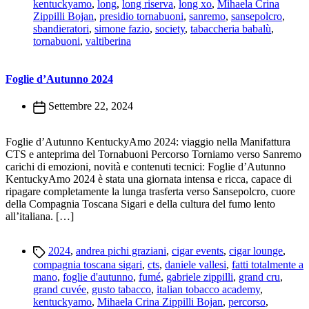
kentuckyamo
,
long
,
long riserva
,
long xo
,
Mihaela Crina
Zippilli Bojan
,
presidio tornabuoni
,
sanremo
,
sansepolcro
,
sbandieratori
,
simone fazio
,
society
,
tabaccheria babalù
,
tornabuoni
,
valtiberina
Foglie d’Autunno 2024
Settembre 22, 2024
Foglie d’Autunno KentuckyAmo 2024: viaggio nella Manifattura
CTS e anteprima del Tornabuoni Percorso Torniamo verso Sanremo
carichi di emozioni, novità e contenuti tecnici: Foglie d’Autunno
KentuckyAmo 2024 è stata una giornata intensa e ricca, capace di
ripagare completamente la lunga trasferta verso Sansepolcro, cuore
della Compagnia Toscana Sigari e della cultura del fumo lento
all’italiana. […]
Tags
2024
,
andrea pichi graziani
,
cigar events
,
cigar lounge
,
compagnia toscana sigari
,
cts
,
daniele vallesi
,
fatti totalmente a
mano
,
foglie d'autunno
,
fumé
,
gabriele zippilli
,
grand cru
,
grand cuvée
,
gusto tabacco
,
italian tobacco academy
,
kentuckyamo
,
Mihaela Crina Zippilli Bojan
,
percorso
,