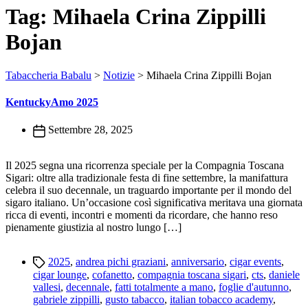
Tag:
Mihaela Crina Zippilli
Bojan
Tabaccheria Babalu
>
Notizie
>
Mihaela Crina Zippilli Bojan
KentuckyAmo 2025
Settembre 28, 2025
Il 2025 segna una ricorrenza speciale per la Compagnia Toscana
Sigari: oltre alla tradizionale festa di fine settembre, la manifattura
celebra il suo decennale, un traguardo importante per il mondo del
sigaro italiano. Un’occasione così significativa meritava una giornata
ricca di eventi, incontri e momenti da ricordare, che hanno reso
pienamente giustizia al nostro lungo […]
Tags
2025
,
andrea pichi graziani
,
anniversario
,
cigar events
,
cigar lounge
,
cofanetto
,
compagnia toscana sigari
,
cts
,
daniele
vallesi
,
decennale
,
fatti totalmente a mano
,
foglie d'autunno
,
gabriele zippilli
,
gusto tabacco
,
italian tobacco academy
,