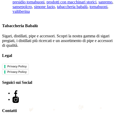
presidio tornabuoni
,
prodotti con macchinari storici
,
sanremo
,
sansepolcro
,
simone fazio
,
tabaccheria babalù
,
tornabuoni
,
valtiberina
Tabaccheria Babalù
Sigari, distillati, pipe e accessori. Scopri la nostra gamma di sigari
pregiati, i distillati più ricercati e un assortimento di pipe e accessori
di qualità.
Legal
Privacy Policy
Privacy Policy
Seguici sui Social
Facebook
Instagram
Contatti