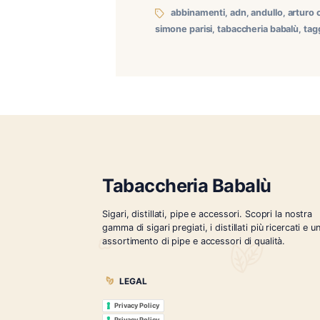
La Aurora ADN Robusto: un
Repubblica Dominicana, è u
baccelli di palma e lascia
abbinamenti
,
adn
,
andu
simone parisi
,
tabaccheria 
Tabaccheria Babalù
Sigari, distillati, pipe e accessori. Scopr