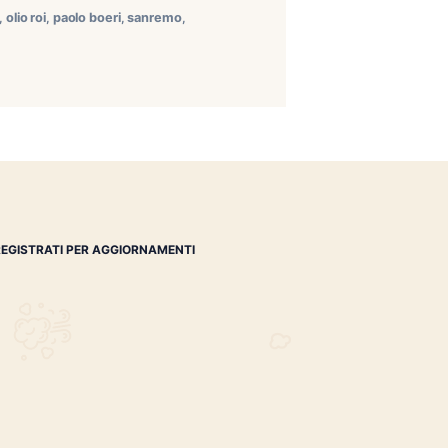
sto, prodotto dalla più antica tabacalera della
cco ancestrale ottenuto avvolgendo foglie essiccate in
[…]
gin
,
gin tonic
,
la aurora
,
olio roi
,
paolo boeri
,
sanremo
,
REGISTRATI PER AGGIORNAMENTI
 (IM)