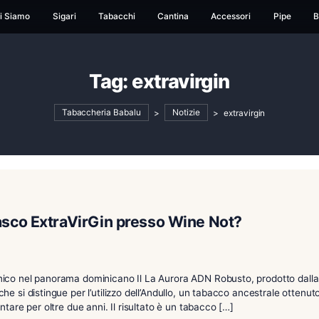
ome
Chi Siamo
Sigari
Tabacchi
Cantina
Ac
Tag:
extravirgi
Tabaccheria Babalu
>
Notizie
>
 Taggiasco ExtraVirGin presso Wine N