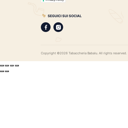
gamma di sigari pregiati, i distillati più r
assortimento di pipe e accessori di qual
LEGAL
Privacy Policy
Privacy Policy
SEGUICI SUI SOCIAL
Copyright ©2026 Tabaccheria Babalu. All righ