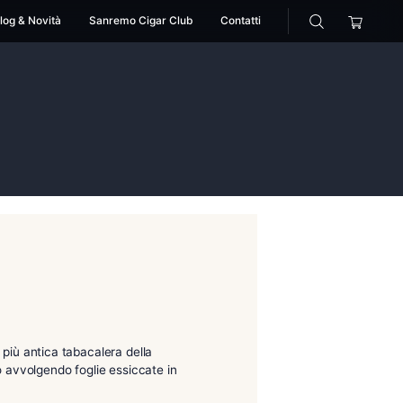
cessori
Pipe
Blog & Novità
Sanremo Cigar Club
n
extravirgin
ot?