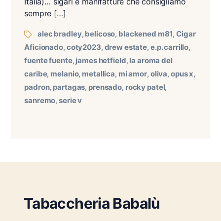
Italia)… sigari e manifatture che consigliamo
sempre […]
alec bradley
belicoso
blackened m81
Cigar
,
,
,
Aficionado
coty2023
drew estate
e.p. carrillo
,
,
,
,
fuente fuente
james hetfield
la aroma del
,
,
caribe
melanio
metallica
mi amor
oliva
opus x
,
,
,
,
,
,
padron
partagas
prensado
rocky patel
,
,
,
,
sanremo
serie v
,
Tabaccheria Babalù