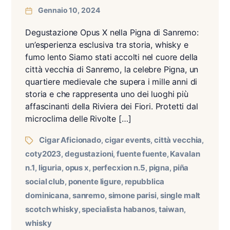
Gennaio 10, 2024
Degustazione Opus X nella Pigna di Sanremo:
un’esperienza esclusiva tra storia, whisky e
fumo lento Siamo stati accolti nel cuore della
città vecchia di Sanremo, la celebre Pigna, un
quartiere medievale che supera i mille anni di
storia e che rappresenta uno dei luoghi più
affascinanti della Riviera dei Fiori. Protetti dal
microclima delle Rivolte […]
Cigar Aficionado
cigar events
città vecchia
,
,
,
coty2023
degustazioni
fuente fuente
Kavalan
,
,
,
n.1
liguria
opus x
perfecxion n.5
pigna
piña
,
,
,
,
,
social club
ponente ligure
repubblica
,
,
dominicana
sanremo
simone parisi
single malt
,
,
,
scotch whisky
specialista habanos
taiwan
,
,
,
whisky