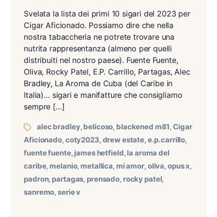
Svelata la lista dei primi 10 sigari del 2023 per
Cigar Aficionado. Possiamo dire che nella
nostra tabaccheria ne potrete trovare una
nutrita rappresentanza (almeno per quelli
distribuiti nel nostro paese). Fuente Fuente,
Oliva, Rocky Patel, E.P. Carrillo, Partagas, Alec
Bradley, La Aroma de Cuba (del Caribe in
Italia)… sigari e manifatture che consigliamo
sempre […]
alec bradley
belicoso
blackened m81
Cigar
,
,
,
Aficionado
coty2023
drew estate
e.p. carrillo
,
,
,
,
fuente fuente
james hetfield
la aroma del
,
,
caribe
melanio
metallica
mi amor
oliva
opus x
,
,
,
,
,
,
padron
partagas
prensado
rocky patel
,
,
,
,
sanremo
serie v
,