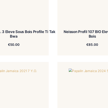
n Char No. 3 Eleve Sous Bois Profile Ti Tak
Neisso
Bwa
€
50.00