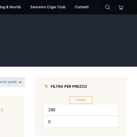
cessori
Pipe
Blog & Novità
Sanremo Cigar Club
to
rum ambrato
FILTRA PER 