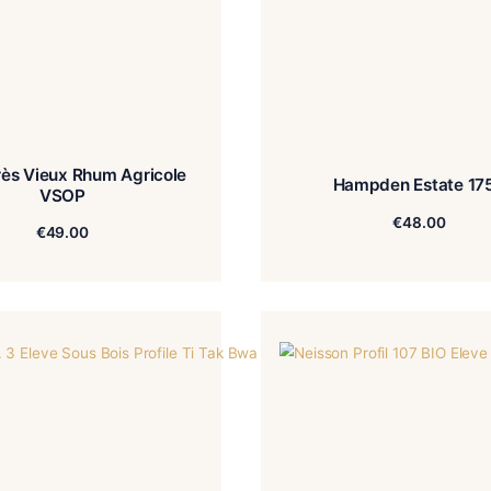
Dillon Très Vieux Rhum Agricole
H
VSOP
€
49.00