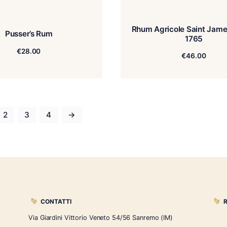
Rhum A
Pusser’s Rum
€
28.00