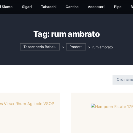
ome
Chi Siamo
Sigari
Tabacchi
Cantina
Ac
Tag:
rum ambra
Tabaccheria Babalu
>
Prodotti
>