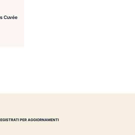
gricole Saint James Cuvée
1765
€
46.00