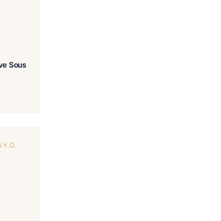
n Profil 107 BIO Eleve Sous
Bois
€
85.00