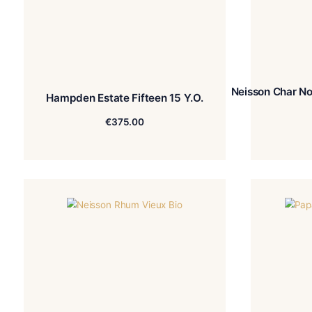
Neisso
Hampden Estate Fifteen 15 Y.O.
€
375.00