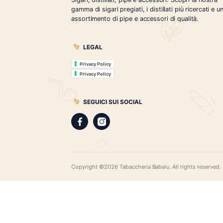
Tabaccheria Babalù
Sigari, distillati, pipe e accessori. Scopr
gamma di sigari pregiati, i distillati più r
assortimento di pipe e accessori di qual