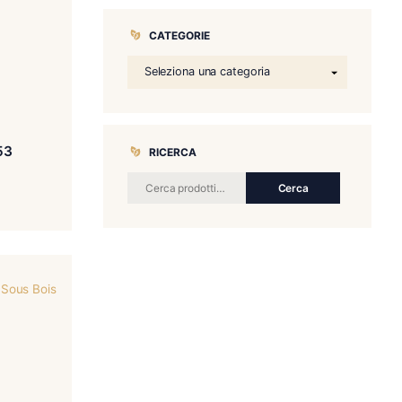
CATEGORIE
ampden Estate 1753
RICERCA
€
48.00