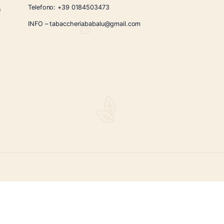
1
2
3
4
→
CONTATTI
Via Giardini Vittorio Veneto 54/56 Sanremo
i la nostra
Telefono:
+39 0184503473
icercati e un
ità.