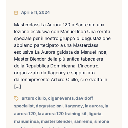
Aprile 11, 2024
Masterclass La Aurora 120 a Sanremo: una
lezione esclusiva con Manuel Inoa Una serata
speciale per il nostro gruppo di degustazione:
abbiamo partecipato a una Masterclass
esclusiva La Aurora guidata da Manuel Inoa,
Master Blender della più antica tabacalera
della Repubblica Dominicana. L’incontro,
organizzato da Itagency e supportato
dall’onnipresente Arturo Ciullo, si è svolto in
[…]
arturo ciullo
cigar events
davidoff
,
,
specialist
degustazioni
itagency
la aurora
la
,
,
,
,
aurora 120
la aurora 120 training kit
liguria
,
,
,
manuel inoa
master blender
sanremo
simone
,
,
,