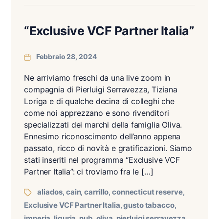
“Exclusive VCF Partner Italia”
Febbraio 28, 2024
Ne arriviamo freschi da una live zoom in
compagnia di Pierluigi Serravezza, Tiziana
Loriga e di qualche decina di colleghi che
come noi apprezzano e sono rivenditori
specializzati dei marchi della famiglia Oliva.
Ennesimo riconoscimento dell’anno appena
passato, ricco di novità e gratificazioni. Siamo
stati inseriti nel programma “Exclusive VCF
Partner Italia”: ci troviamo fra le […]
aliados
cain
carrillo
connecticut reserve
,
,
,
,
Exclusive VCF Partner Italia
gusto tabacco
,
,
imperia
liguria
nub
oliva
pierluigi serravezza
,
,
,
,
,