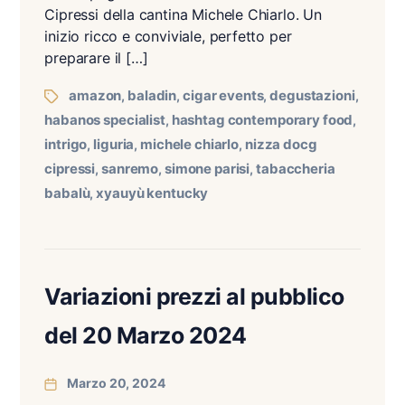
Cipressi della cantina Michele Chiarlo. Un
inizio ricco e conviviale, perfetto per
preparare il […]
amazon
baladin
cigar events
degustazioni
,
,
,
,
habanos specialist
hashtag contemporary food
,
,
intrigo
liguria
michele chiarlo
nizza docg
,
,
,
cipressi
sanremo
simone parisi
tabaccheria
,
,
,
babalù
xyauyù kentucky
,
Variazioni prezzi al pubblico
del 20 Marzo 2024
Marzo 20, 2024